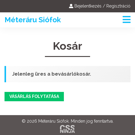
Bejelentkezés / Regisztráció
Méteráru Siófok
Kosár
Jelenleg üres a bevásárlókosár.
VÁSÁRLÁS FOLYTATÁSA
© 2026 Méteráru Siófok. Minden jog fenntartva.